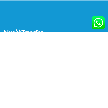
Av. Brig. Faria Lima, 1.739
Itaim Bibi - São Paulo - SP
Brasil
CEP 01452-001
Contato
Termos de Uso
Política de Privacidade
Faq