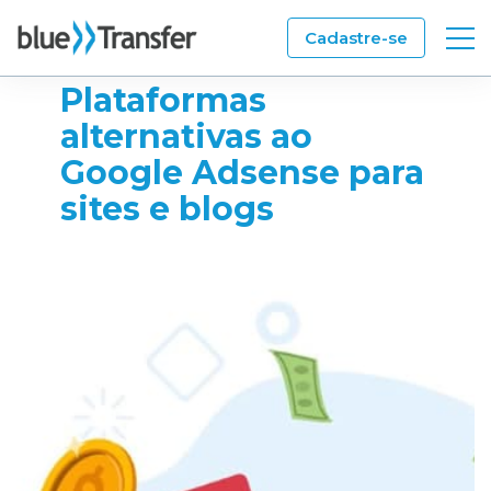
Cadastre-se
Plataformas
alternativas ao
Aponte a Câmera do seu Celular
Google Adsense para
para o QRCode abaixo e Fale com a
Blue através do WhatsApp:
sites e blogs