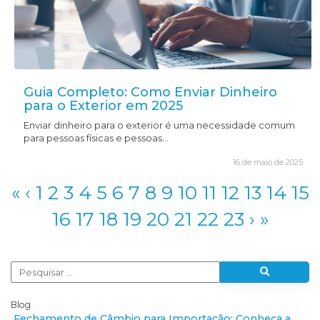
Guia Completo: Como Enviar Dinheiro
para o Exterior em 2025
Enviar dinheiro para o exterior é uma necessidade comum
para pessoas físicas e pessoas...
16 de maio de 2025
«
‹
1
2
3
4
5
6
7
8
9
10
11
12
13
14
15
16
17
18
19
20
21
22
23
›
»
Blog
Fechamento de Câmbio para Importação: Conheça a