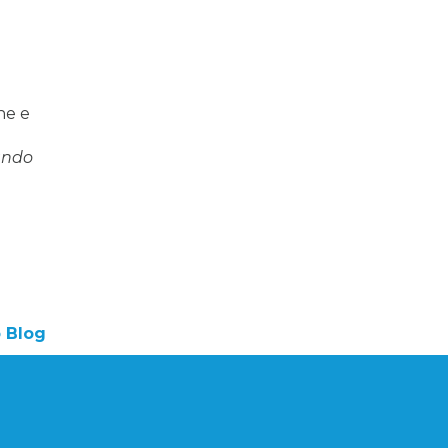
ne e
ando
o Blog