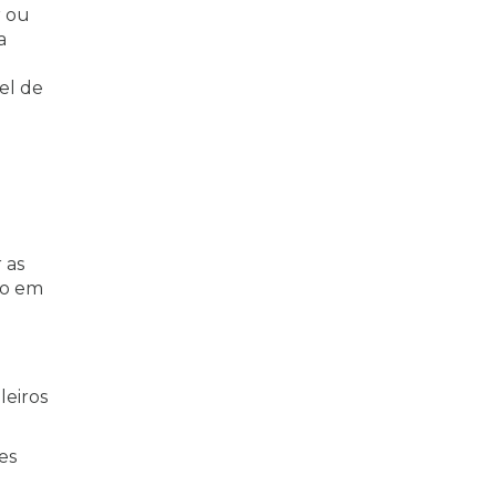
r ou
a
el de
 as
io em
leiros
es
.