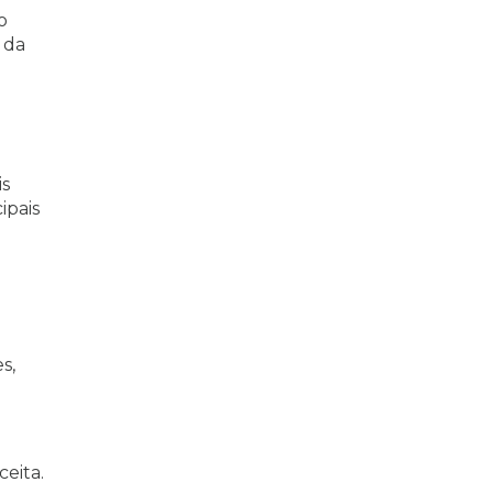
o
 da
is
ipais
s,
ceita.