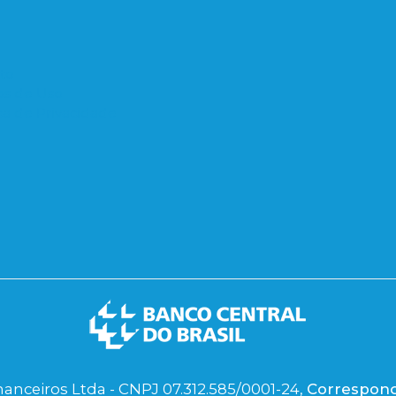
to
s de Uso
ica de Privacidade
nanceiros Ltda - CNPJ 07.312.585/0001-24,
Correspon