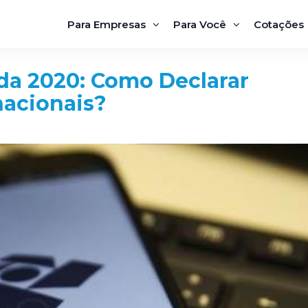
Para Empresas
Para Você
Cotações
da 2020: Como Declarar
nacionais?
Aponte a Câmera do seu Celular para o QRCod
abaixo e Fale com a Blue através do WhatsApp