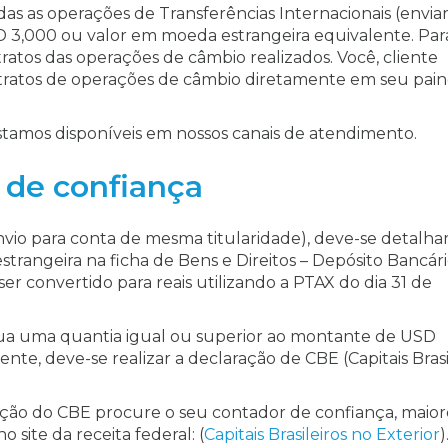
s as operações de Transferências Internacionais (envia
D 3,000 ou valor em moeda estrangeira equivalente. Par
ratos das operações de câmbio realizados. Você, cliente
ntratos de operações de câmbio diretamente em seu pain
stamos disponíveis em nossos canais de atendimento.
 de confiança
nvio para conta de mesma titularidade), deve-se detalhar
rangeira na ficha de Bens e Direitos – Depósito Bancár
er convertido para reais utilizando a PTAX do dia 31 de
sua uma quantia igual ou superior ao montante de USD
te, deve-se realizar a declaração de CBE (Capitais Brasi
ação do CBE procure o seu contador de confiança, maior
site da receita federal: (
Capitais Brasileiros no Exterior
)