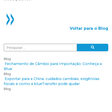
Voltar para o Blog
Blog
Fechamento de Câmbio para Importação: Conheça a
Blue
Blog
Exportar para a China: cuidados cambiais, exigências
fiscais e como a blueTransfer pode ajudar
Blog
Como fazer Câmbio Pronto ou Câmbio Futuro? Qual
sua empresa deve usar?
Blog
Recebimento de Transferência Internacional: Tudo o