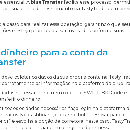
é essencial. A
blueTransfer
facilita esse processo, permi
l para sua conta de investimento na TastyTrade de manei
o a passo para realizar essa operação, garantindo que se
ões e esteja pronto para ser investido conforme suas
dinheiro para a conta da
ansfer
deve coletar os dados da sua própria conta na TastyTra
r corretamente as informações na plataforma da blueTra
dados necessários incluem o código SWIFT, BIC Code e
nsferir o dinheiro.
r todos os dados necessários, faça login na plataforma d
strados. No dashboard, clique no botão “Enviar para o
rior” e escolha a opção de corretora, neste caso, TastyTr
ra antes de continuar com o registro da remessa.