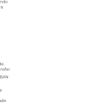
tindo
ra
u
de.
nsfer.
 IBAN
a
ade.