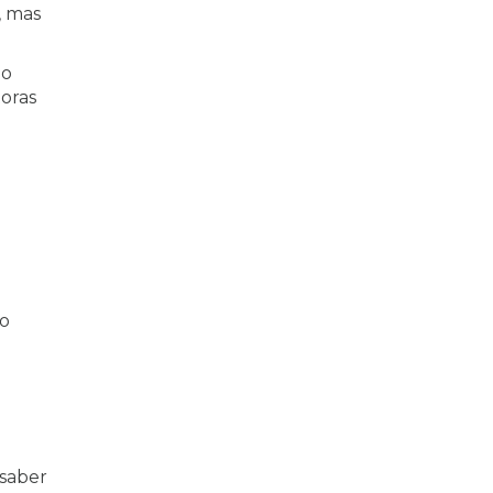
, mas
 o
oras
ão
 saber