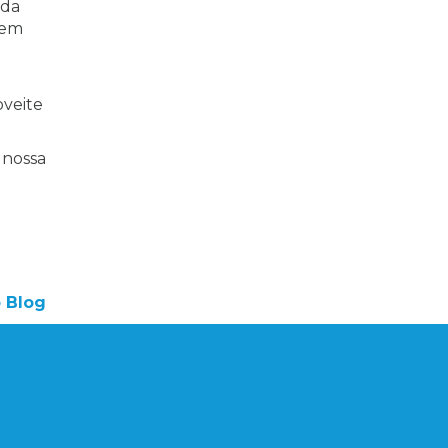
ada
sem
.
oveite
 nossa
o Blog