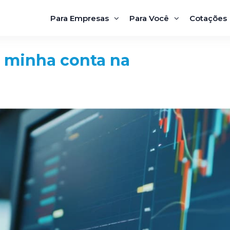
Para Empresas
Para Você
Cotações
 minha conta na
Aponte a Câmera do seu Celular para o QRCod
abaixo e Fale com a Blue através do WhatsApp