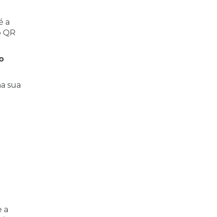
é a
o QR
o
na sua
e a