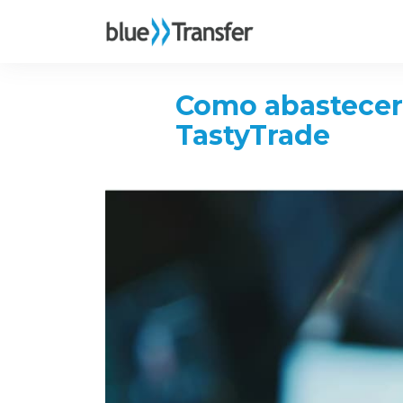
Como abastecer
TastyTrade