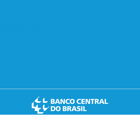
to
s de Uso
ica de Privacidade
nanceiros Ltda - CNPJ 07.312.585/0001-24,
Correspon
Central do Brasil.