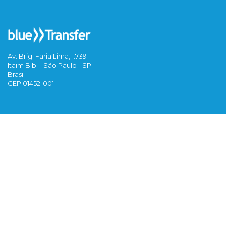
Av. Brig. Faria Lima, 1.739
Itaim Bibi - São Paulo - SP
Brasil
CEP 01452-001
Contato
Termos de Uso
Política de Privacidade
Faq