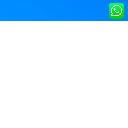
Enviar dinheiro para a
Alemanha com a
blueTransfer
Remessas Internacionais em poucos passos:
01
Cadastre-se